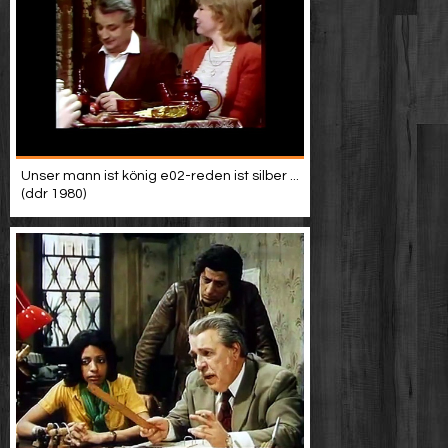
Unser mann ist könig e02-reden ist silber ...
(ddr 1980)