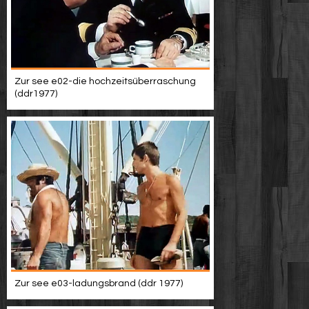
Zur see e02-die hochzeitsüberraschung
(ddr1977)
Zur see e03-ladungsbrand (ddr 1977)