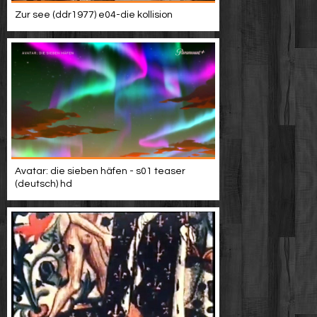
Zur see (ddr1977) e04-die kollision
Avatar: die sieben häfen - s01 teaser
(deutsch) hd