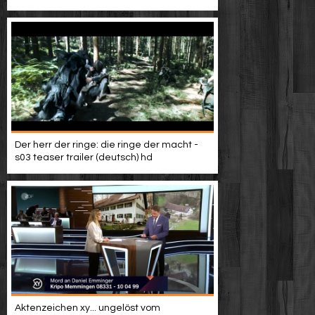
Video suchen
Der herr der ringe: die ringe der macht -
s03 teaser trailer (deutsch) hd
Aktenzeichen xy... ungelöst vom