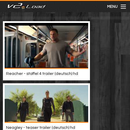
MENU
meist gesehen
neuste
kategorien
Reacher - staffel 4 trailer (deutsch) hd
Menu
mit facebook anmelden
Informationen
Neagley - teaser trailer (deutsch) hd