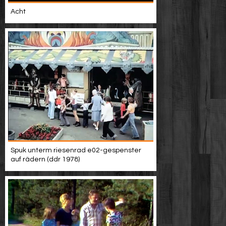
Acht
Spuk unterm riesenrad e02-gespenster
auf rädern (ddr 1978)