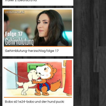
trailer 2 (deutsch) hd
Gehirnblutung-herzschlag folge 17
Bobo s01e24-bobo und der hund pucki