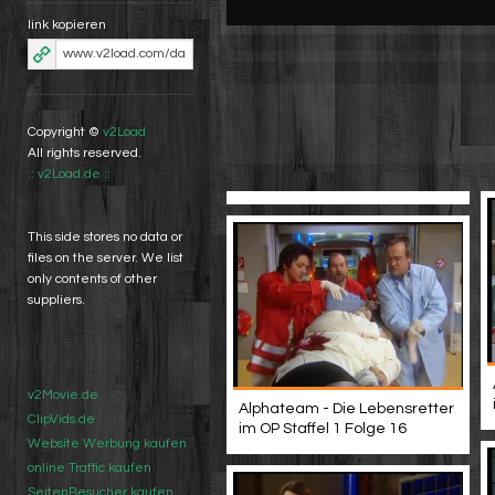
link kopieren
Copyright ©
v2Load
All rights reserved.
:: v2Load.de ::
This side stores no data or
files on the server. We list
only contents of other
suppliers.
v2Movie.de
Alphateam - Die Lebensretter
ClipVids.de
im OP Staffel 1 Folge 16
Website Werbung kaufen
online Traffic kaufen
SeitenBesucher kaufen