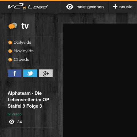
meist gesehen
neuste
tv
Dailyvids
Movievids
Clipvids
Alphateam - Die
Lebensretter im OP
Staffel 9 Folge 3
tv Video
34