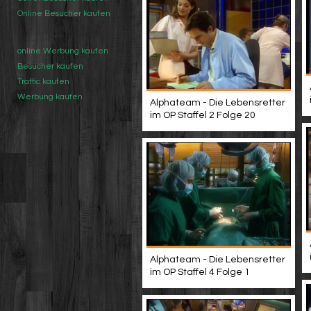
Online Besucher kaufen
online Werbung kaufen
Besucher kaufen
Traffic kaufen
Werbung kaufen
Alphateam - Die Lebensretter
im OP Staffel 2 Folge 20
Alphateam - Die Lebensretter
im OP Staffel 4 Folge 1