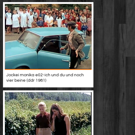
Jockei monika e02-ich und du und noch
vier beine (ddr 1981)