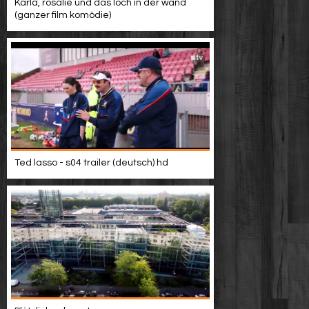
Karla, rosalie und das loch in der wand
(ganzer film komödie)
Ted lasso - s04 trailer (deutsch) hd