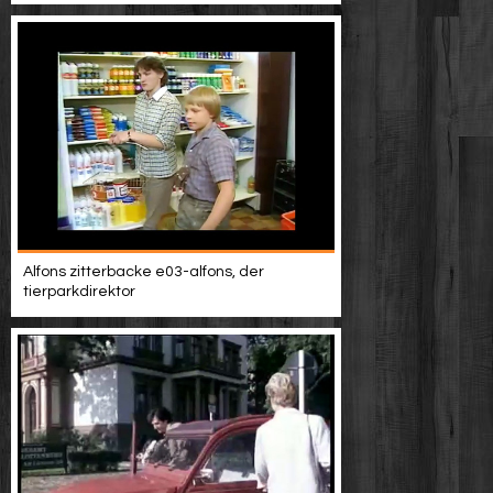
Alfons zitterbacke e03-alfons, der
tierparkdirektor