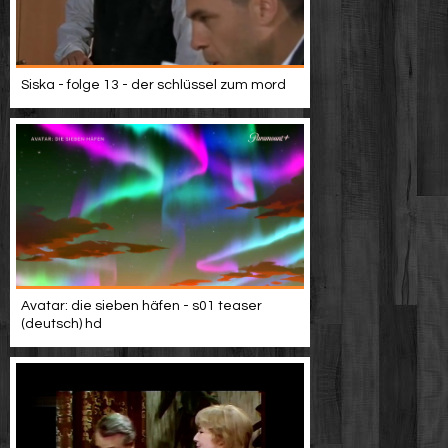
Siska - folge 13 - der schlüssel zum mord
Avatar: die sieben häfen - s01 teaser
(deutsch) hd