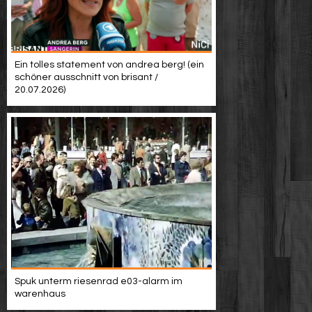
Ein tolles statement von andrea berg! (ein
schöner ausschnitt von brisant /
20.07.2026)
Spuk unterm riesenrad e03-alarm im
warenhaus