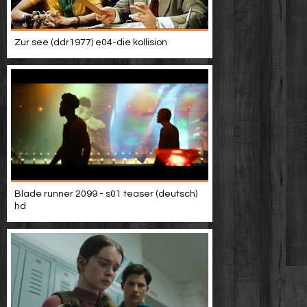
Zur see (ddr1977) e04-die kollision
Blade runner 2099 - s01 teaser (deutsch)
hd