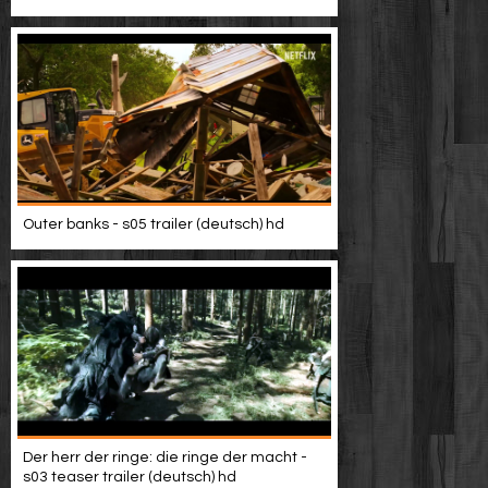
Video suchen
Outer banks - s05 trailer (deutsch) hd
Der herr der ringe: die ringe der macht -
s03 teaser trailer (deutsch) hd