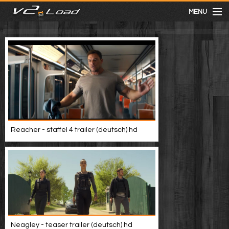
MENU
meist gesehen
neuste
kategorien
Reacher - staffel 4 trailer (deutsch) hd
Menu
mit facebook anmelden
Informationen
Neagley - teaser trailer (deutsch) hd