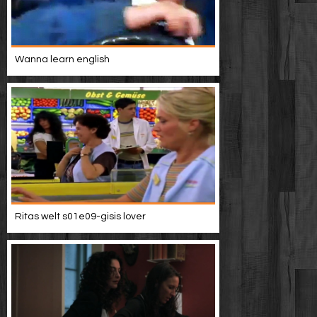
Wanna learn english
Ritas welt s01e09-gisis lover