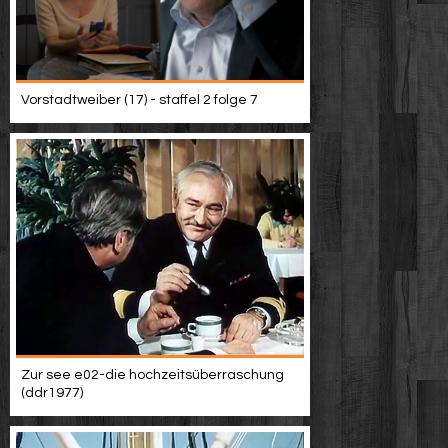
Vorstadtweiber (17) - staffel 2 folge 7
Zur see e02-die hochzeitsüberraschung
(ddr1977)